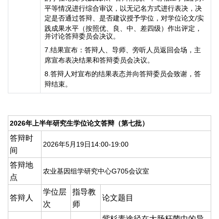
平等情况进行综合审议，以无记名方式进行表决，决
定是否通过答辩、是否建议授予学位，对学位论文
/
实
践成果水平（按照优、良、中、差四级）作出评定，
并讨论答辩委员会决议。
7.
结果宣布：答辩人、导师、旁听人员返回会场，主
席宣布表决结果和答辩委员会决议。
8.
答辩人对宣布的结果表态并向答辩委员会致谢，答
辩结束。
2026
年上半年研究生学位论文答辩（第七批）
答辩时
2026
年
5
月
19
日
14:00-19:00
间
答辩地
农业基因组学研究中心
G705
会议室
点
学位层
指导教
答辩人
论文题目
次
师
紫杉素途径在大肠杆菌中的异