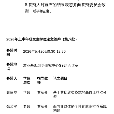
8.答辩人对宣布的结果表态并向答辩委员会致
谢，答辩结束。
2026
年上半年研究生学位论文答辩（第八批）
答辩时
2026
年
5
月
20
日
9:30-12:30
间
答辩地
农业基因组学研究中心
G924
会议室
点
答辩人
学位
指导教
论文题目
层次
师
谢蕴华
学硕
贾耿介
基于共病聚类模式的高血压精准分
型
张若澄
专硕
贾耿介
面向亚群体的个性化膳食推荐系统
构建