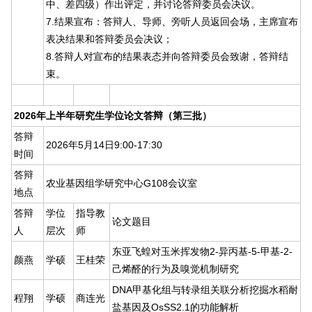
中、差四级）作出评定，并讨论答辩委员会决议。
7.结果宣布：答辩人、导师、旁听人员返回会场，主席宣布
表决结果和答辩委员会决议；
8.答辩人对宣布的结果表态并向答辩委员会致谢，答辩结
束。
2026年上半年研究生学位论文答辩（第三批）
答辩
2026年5月14日9:00-17:30
时间
答辩
农业基因组学研究中心G108会议室
地点
答辩
学位
指导教
论文题目
人
层次
师
东亚飞蝗对玉米挥发物2-异丙基-5-甲基-2-
颜燕
学硕
王桂荣
己烯醛的行为及嗅觉机制研究
DNA甲基化组与转录组关联分析挖掘水稻耐
程翔
学硕
商连光
盐基因及OsSS2.1的功能解析