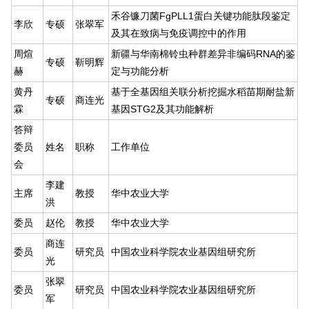
禾谷镰刀菌FgPLL1蛋白关键功能肽段鉴定
李欣
专硕
张翠军
及其在致病与免疫调控中的作用
周煊
新疆与华南棉铃虫种群差异非编码RNA的鉴
专硕
靳明辉
赫
定与功能分析
黄丹
基于全基因组关联分析挖掘水稻苗期耐盐新
专硕
商连光
霖
基因STG2及其功能解析
答辩
委员
姓名
职称
工作单位
会
李建
主席
教授
华中农业大学
洪
委员
赵伦
教授
华中农业大学
商连
委员
研究员
中国农业科学院农业基因组研究所
光
张翠
委员
研究员
中国农业科学院农业基因组研究所
军