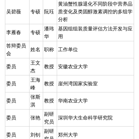
黄油蟹性腺退化不同阶段中营养品
吴碧薇
专硕
阮珏
质变化及类固醇激素调控的多组学
分析
潘玮
基因组组装质量评估方法开发与应
李雁春
专硕
华
用
答辩委员
姓名
职称
工作单位
会
王文
委员
教授
安徽农业大学
杰
王海
委员
教授
崖州湾国家实验室
峰
张斯
委员
教授
华南农业大学
淇
副研
委员
张艳
深圳华大生命科学研究院
究员
副研
委员
刘钊
郑州大学
究员