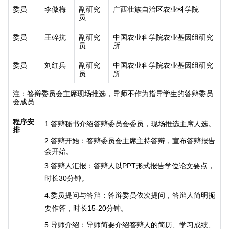
委员
李傲梅
副研究
广西壮族自治区农业科学院
员
委员
王碎抗
副研究
中国农业科学院农业基因组研究
员
所
委员
刘红兵
副研究
中国农业科学院农业基因组研究
员
所
注：答辩委员会主席现场推选，导师不作为指导学生的答辩委员
会成员
程序安
1.
答辩秘书介绍答辩委员会委员，现场推选主席人选。
排
2.
答辩开始：答辩委员会主席主持答辩，宣布答辩报告
会开始。
3.
答辩人汇报：答辩人以
PPT
形式报告学位论文要点，
时长
30
分钟。
4.
委员提问与答辩：答辩委员依次提问，答辩人简明扼
要作答，时长
15-20
分钟。
5.
导师介绍：导师简要介绍答辩人的简历、学习成绩、