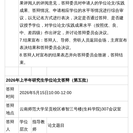
果评阅人的评阅意见，答辩委员对申请人的学位论文/实践
成果、答辩情况、申请相应学位的水平等情况进行综合审
议，以无记名方式进行表决，决定是否通过答辩、是否建
议授予学位，对学位论文/实践成果水平（按照优、良、
中、差四级）作出评定，并讨论答辩委员会决议。
7.结果宣布：答辩人、导师、旁听人员返回会场，主席宣布
表决结果和答辩委员会决议。
8.答辩人对宣布的结果表态并向答辩委员会致谢，答辩结
束。
2026年上半年研究生学位论文答辩（第五批）
答辩
2026年5月15日10:00-12:00
时间
答辩
云南师范大学呈贡校区睿智三号楼(生科学院)307会议室
地点
答辩
学位
指导教
论文题目
人
层次
师