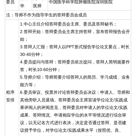
委员
中国医学科学院肿瘤医院深圳医院
华
医师
注：导师不作为指导学生的答辩委员会成员
1.中心主任介绍答辩委员会主席、委员及答辩秘书；
2.答辩开始：答辩委员会主席主持答辩，宣布答辩报告会开
始；
3.答辩人汇报：答辩人以PPT形式报告学位论文要点，时长
30-40分钟；
4.委员提问与答辩：答辩委员依次提问，答辩人简明扼要作
答，时长10-60分钟；
5.导师介绍：导师简要介绍答辩人的简历、学习成绩、业务
能力等；
程序
6.委员审议、投票并讨论答辩委员会决议：申请人、导师和
安排
其他旁听人员退场。答辩委员会主席宣读学位论文/实践成
果评阅人的评阅意见，答辩委员对申请人的学位论文/实践
成果、答辩情况、申请相应学位的水平等情况进行综合审
议，以无记名方式进行表决，决定是否通过答辩、是否建
议授予学位，对学位论文/实践成果水平（按照优、良、