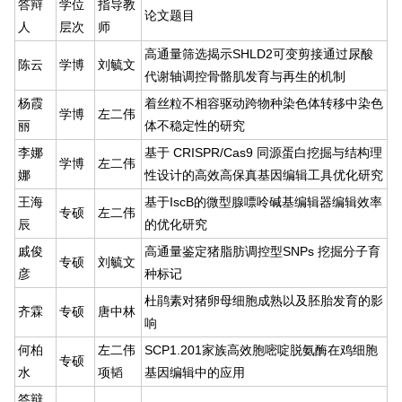
答辩
学位
指导教
论文题目
人
层次
师
高通量筛选揭示SHLD2可变剪接通过尿酸
陈云
学博
刘毓文
代谢轴调控骨骼肌发育与再生的机制
杨霞
着丝粒不相容驱动跨物种染色体转移中染色
学博
左二伟
丽
体不稳定性的研究
李娜
基于 CRISPR/Cas9 同源蛋白挖掘与结构理
学博
左二伟
娜
性设计的高效高保真基因编辑工具优化研究
王海
基于IscB的微型腺嘌呤碱基编辑器编辑效率
专硕
左二伟
辰
的优化研究
戚俊
高通量鉴定猪脂肪调控型SNPs 挖掘分子育
专硕
刘毓文
彦
种标记
杜鹃素对猪卵母细胞成熟以及胚胎发育的影
齐霖
专硕
唐中林
响
何柏
左二伟
SCP1.201家族高效胞嘧啶脱氨酶在鸡细胞
专硕
水
项韬
基因编辑中的应用
答辩