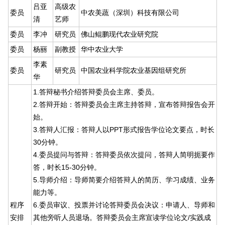
吕亚
高级农
委员
中农美蔬（深圳）科技有限公司
清
艺师
委员
李冲
研究员
佛山鲲鹏现代农业研究院
委员
杨丽
副教授
华中农业大学
李素
委员
研究员
中国农业科学院农业基因组研究所
华
1.答辩秘书介绍答辩委员会主席、委员。
2.答辩开始：答辩委员会主席主持答辩，宣布答辩报告会开
始。
3.答辩人汇报：答辩人以PPT形式报告学位论文要点，时长
30分钟。
4.委员提问与答辩：答辩委员依次提问，答辩人简明扼要作
答，时长15-30分钟。
5.导师介绍：导师简要介绍答辩人的简历、学习成绩、业务
能力等。
程序
6.委员审议、投票并讨论答辩委员会决议：申请人、导师和
安排
其他旁听人员退场。答辩委员会主席宣读学位论文/实践成