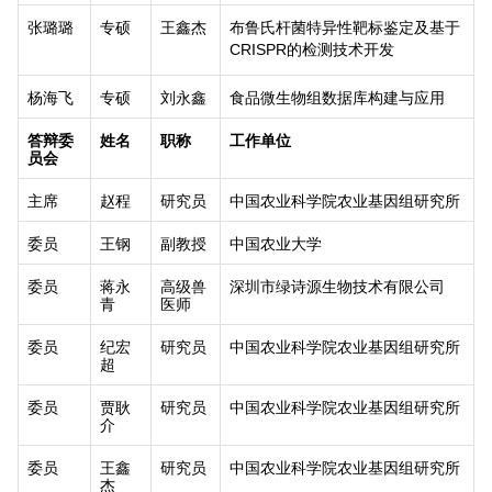
张璐璐
专硕
王鑫杰
布鲁氏杆菌特异性靶标鉴定及基于
CRISPR
的检测技术开发
杨海飞
专硕
刘永鑫
食品微生物组数据库构建与应用
答辩委
姓名
职称
工作单位
员会
主席
赵程
研究员
中国农业科学院农业基因组研究所
委员
王钢
副教授
中国农业大学
委员
蒋永
高级兽
深圳市绿诗源生物技术有限公司
青
医师
委员
纪宏
研究员
中国农业科学院农业基因组研究所
超
委员
贾耿
研究员
中国农业科学院农业基因组研究所
介
委员
王鑫
研究员
中国农业科学院农业基因组研究所
杰