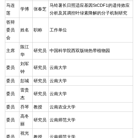
马连
马铃薯长日照适应基因StCDF1的遗传效应
学博
张春芝
莲
分析及其调控叶绿素降解的分子机制研究
答辩
委员
姓名
职称
工作单位
会
陈江
主席
研究员
中国科学院西双版纳热带植物园
华
刘军
委员
研究员
云南大学
钟
委员
彭城
研究员
云南大学
雷贵
委员
研究员
云南大学
杰
委员
乔琴
教授
云南农业大学
高冬
委员
研究员
云南师范大学
丽
祝光
委员
教授
云南师范大学