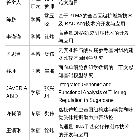
答辩人
论文题目
层次
教师
常玉
基于PTMA的全基因组扩增新技术
陈鹏
学博
晓
及iRAD-seq技术的开发与应用
高通量DNA断裂测序技术的开发
李谨谨
学博
徐炜
与应用
云实亚科与酸豆属参考基因组构建
孟思含
学博
樊伟
及比较基因组学研究
面向单细胞多组学数据的上下文感
钱坤
学博
崔鹏
知基础模型研究
Integrated Genomic and
JAVERIA
张兴
学硕
Functional Analysis of Tillering
ABID
坦
Regulation in Sugarcane
荔枝蒂蛀虫基因组构建与嗅觉和味
许晓倩
专硕
樊伟
觉受体挖掘助力虫害防控
高通量DNA甲基化修饰测序技术
王淅琳
学硕
徐炜
的开发与应用