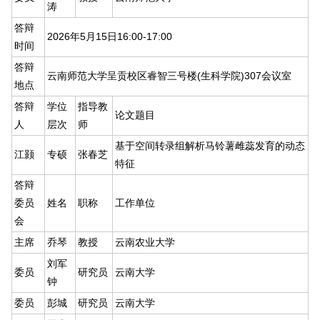
涛
答辩
2026年5月15日16:00-17:00
时间
答辩
云南师范大学呈贡校区睿智三号楼(生科学院)307会议室
地点
答辩
学位
指导教
论文题目
人
层次
师
基于空间转录组解析马铃薯雌蕊发育的动态
江颢
专硕
张春芝
特征
答辩
委员
姓名
职称
工作单位
会
主席
乔琴
教授
云南农业大学
刘军
委员
研究员
云南大学
钟
委员
彭城
研究员
云南大学