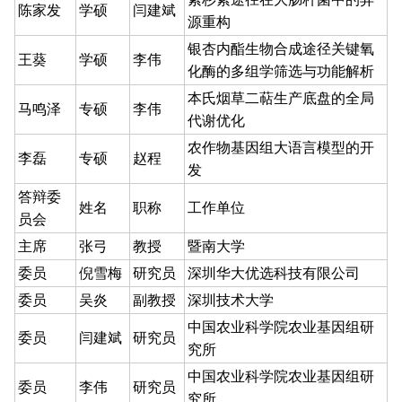
陈家发
学硕
闫建斌
源重构
银杏内酯生物合成途径关键氧
王葵
学硕
李伟
化酶的多组学筛选与功能解析
本氏烟草二萜生产底盘的全局
马鸣泽
专硕
李伟
代谢优化
农作物基因组大语言模型的开
李磊
专硕
赵程
发
答辩委
姓名
职称
工作单位
员会
主席
张弓
教授
暨南大学
委员
倪雪梅
研究员
深圳华大优选科技有限公司
委员
吴炎
副教授
深圳技术大学
中国农业科学院农业基因组研
委员
闫建斌
研究员
究所
中国农业科学院农业基因组研
委员
李伟
研究员
究所