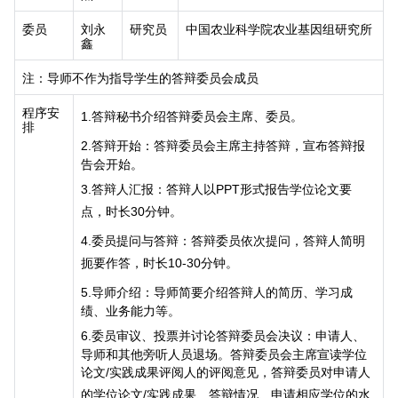
委员
刘永
研究员
中国农业科学院农业基因组研究所
鑫
注：导师不作为指导学生的答辩委员会成员
程序安
1.
答辩秘书介绍答辩委员会主席、委员。
排
2.
答辩开始：答辩委员会主席主持答辩，宣布答辩报
告会开始。
3.
答辩人汇报：答辩人以
PPT
形式报告学位论文要
点，时长
30
分钟。
4.
委员提问与答辩：答辩委员依次提问，答辩人简明
扼要作答，时长
10-30
分钟。
5.
导师介绍：导师简要介绍答辩人的简历、学习成
绩、业务能力等。
6.
委员审议、投票并讨论答辩委员会决议：申请人、
导师和其他旁听人员退场。答辩委员会主席宣读学位
论文
/
实践成果评阅人的评阅意见，答辩委员对申请人
的学位论文
/
实践成果、答辩情况、申请相应学位的水