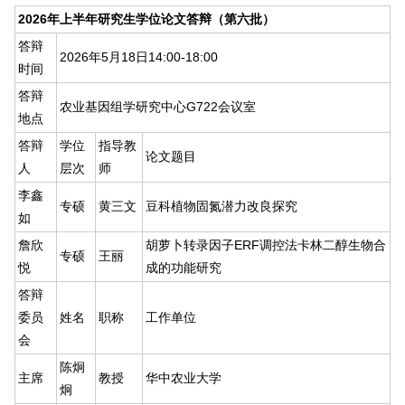
2026年上半年研究生学位论文答辩（第六批）
答辩
2026年5月18日14:00-18:00
时间
答辩
农业基因组学研究中心G722会议室
地点
答辩
学位
指导教
论文题目
人
层次
师
李鑫
专硕
黄三文
豆科植物固氮潜力改良探究
如
詹欣
胡萝卜转录因子ERF调控法卡林二醇生物合
专硕
王丽
悦
成的功能研究
答辩
委员
姓名
职称
工作单位
会
陈炯
主席
教授
华中农业大学
炯