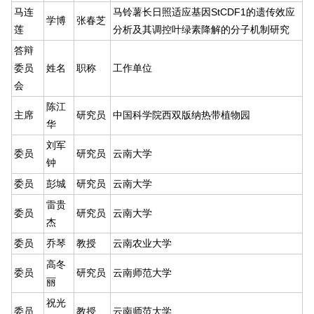
马连
马铃薯长日照适应基因StCDF1的遗传效应
学博
张春芝
莲
分析及其调控叶绿素降解的分子机制研究
答辩
委员
姓名
职称
工作单位
会
陈江
主席
研究员
中国科学院西双版纳热带植物园
华
刘军
委员
研究员
云南大学
钟
委员
彭城
研究员
云南大学
雷贵
委员
研究员
云南大学
杰
委员
乔琴
教授
云南农业大学
高冬
委员
研究员
云南师范大学
丽
祝光
委员
教授
云南师范大学