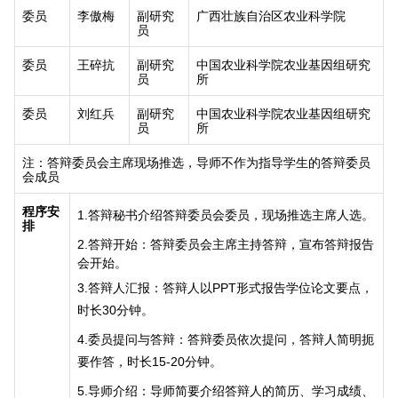
委员
李傲梅
副研究
广西壮族自治区农业科学院
员
委员
王碎抗
副研究
中国农业科学院农业基因组研究
员
所
委员
刘红兵
副研究
中国农业科学院农业基因组研究
员
所
注：答辩委员会主席现场推选，导师不作为指导学生的答辩委员
会成员
程序安
1.
答辩秘书介绍答辩委员会委员，现场推选主席人选。
排
2.
答辩开始：答辩委员会主席主持答辩，宣布答辩报告
会开始。
3.
答辩人汇报：答辩人以
PPT
形式报告学位论文要点，
时长
30
分钟。
4.
委员提问与答辩：答辩委员依次提问，答辩人简明扼
要作答，时长
15-20
分钟。
5.
导师介绍：导师简要介绍答辩人的简历、学习成绩、