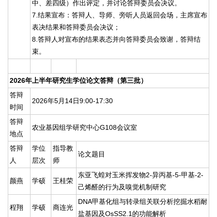
中、差四级）作出评定，并讨论答辩委员会决议。
7.结果宣布：答辩人、导师、旁听人员返回会场，主席宣布
表决结果和答辩委员会决议；
8.答辩人对宣布的结果表态并向答辩委员会致谢，答辩结
束。
2026年上半年研究生学位论文答辩（第三批）
答辩
2026年5月14日9:00-17:30
时间
答辩
农业基因组学研究中心G108会议室
地点
答辩
学位
指导教
论文题目
人
层次
师
东亚飞蝗对玉米挥发物2-异丙基-5-甲基-2-
颜燕
学硕
王桂荣
己烯醛的行为及嗅觉机制研究
DNA甲基化组与转录组关联分析挖掘水稻耐
程翔
学硕
商连光
盐基因及OsSS2.1的功能解析