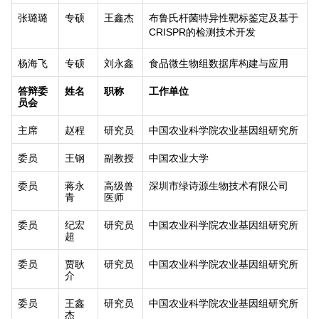
张璐璐
专硕
王鑫杰
布鲁氏杆菌特异性靶标鉴定及基于
CRISPR
的检测技术开发
杨海飞
专硕
刘永鑫
食品微生物组数据库构建与应用
答辩委
姓名
职称
工作单位
员会
主席
赵程
研究员
中国农业科学院农业基因组研究所
委员
王钢
副教授
中国农业大学
委员
蒋永
高级兽
深圳市绿诗源生物技术有限公司
青
医师
委员
纪宏
研究员
中国农业科学院农业基因组研究所
超
委员
贾耿
研究员
中国农业科学院农业基因组研究所
介
委员
王鑫
研究员
中国农业科学院农业基因组研究所
杰