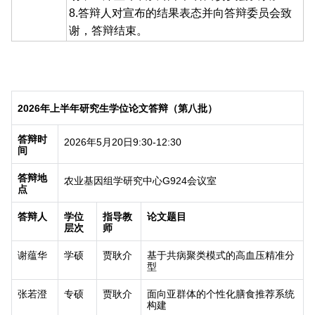
8.答辩人对宣布的结果表态并向答辩委员会致
谢，答辩结束。
2026
年上半年研究生学位论文答辩（第八批）
答辩时
2026
年
5
月
20
日
9:30-12:30
间
答辩地
农业基因组学研究中心
G924
会议室
点
答辩人
学位
指导教
论文题目
层次
师
谢蕴华
学硕
贾耿介
基于共病聚类模式的高血压精准分
型
张若澄
专硕
贾耿介
面向亚群体的个性化膳食推荐系统
构建