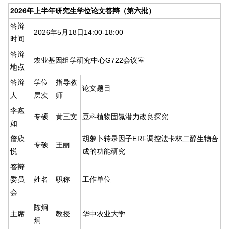
2026年上半年研究生学位论文答辩（第六批）
答辩
2026年5月18日14:00-18:00
时间
答辩
农业基因组学研究中心G722会议室
地点
答辩
学位
指导教
论文题目
人
层次
师
李鑫
专硕
黄三文
豆科植物固氮潜力改良探究
如
詹欣
胡萝卜转录因子ERF调控法卡林二醇生物合
专硕
王丽
悦
成的功能研究
答辩
委员
姓名
职称
工作单位
会
陈炯
主席
教授
华中农业大学
炯