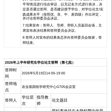
平等情况进行综合审议，以无记名方式进行表决，决
定是否通过答辩、是否建议授予学位，对学位论文
/
实
践成果水平（按照优、良、中、差四级）作出评定，
并讨论答辩委员会决议。
7.
结果宣布：答辩人、导师、旁听人员返回会场，主
席宣布表决结果和答辩委员会决议。
8.
答辩人对宣布的结果表态并向答辩委员会致谢，答
辩结束。
2026
年上半年研究生学位论文答辩（第七批）
答辩时
2026
年
5
月
19
日
14:00-19:00
间
答辩地
农业基因组学研究中心
G705
会议室
点
学位层
指导教
答辩人
论文题目
次
师
紫杉素途径在大肠杆菌中的异