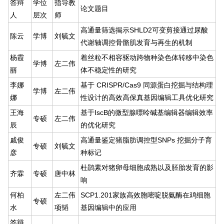
答辩
学位
指导教
论文题目
人
层次
师
高通量筛选揭示SHLD2可变剪接通过尿酸
陈云
学博
刘毓文
代谢轴调控骨骼肌发育与再生的机制
杨霞
着丝粒不相容驱动跨物种染色体转移中染色
学博
左二伟
丽
体不稳定性的研究
李娜
基于 CRISPR/Cas9 同源蛋白挖掘与结构理
学博
左二伟
娜
性设计的高效高保真基因编辑工具优化研究
王海
基于IscB的微型腺嘌呤碱基编辑器编辑效率
专硕
左二伟
辰
的优化研究
戚俊
高通量鉴定猪脂肪调控型SNPs 挖掘分子育
专硕
刘毓文
彦
种标记
杜鹃素对猪卵母细胞成熟以及胚胎发育的影
齐霖
专硕
唐中林
响
何柏
左二伟
SCP1.201家族高效胞嘧啶脱氨酶在鸡细胞
专硕
水
项韬
基因编辑中的应用
答辩