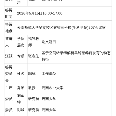
涛
答辩
2026年5月15日16:00-17:00
时间
答辩
云南师范大学呈贡校区睿智三号楼(生科学院)307会议室
地点
答辩
学位
指导教
论文题目
人
层次
师
基于空间转录组解析马铃薯雌蕊发育的动态
江颢
专硕
张春芝
特征
答辩
委员
姓名
职称
工作单位
会
主席
乔琴
教授
云南农业大学
刘军
委员
研究员
云南大学
钟
委员
彭城
研究员
云南大学