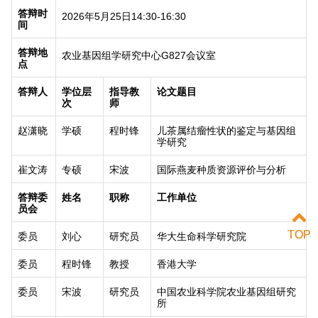
答辩时
2026
年
5
月
25
日
14:30-16:30
间
答辩地
农业基因组学研究中心
G827
会议室
点
答辩人
学位层
指导教
论文题目
次
师
赵潇晓
学硕
程时锋
儿茶属结瘤性状的鉴定与基因组
学研究
崔文涛
专硕
宋波
国际燕麦种质资源评价与分析
答辩委
姓名
职称
工作单位
员会
TOP
TOP
委员
刘心
研究员
华大生命科学研究院
委员
程时锋
教授
香港大学
委员
宋波
研究员
中国农业科学院农业基因组研究
所