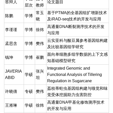
答辩人
论文题目
层次
教师
常玉
基于PTMA的全基因组扩增新技术
陈鹏
学博
晓
及iRAD-seq技术的开发与应用
高通量DNA断裂测序技术的开发
李谨谨
学博
徐炜
与应用
云实亚科与酸豆属参考基因组构建
孟思含
学博
樊伟
及比较基因组学研究
面向单细胞多组学数据的上下文感
钱坤
学博
崔鹏
知基础模型研究
Integrated Genomic and
JAVERIA
张兴
学硕
Functional Analysis of Tillering
ABID
坦
Regulation in Sugarcane
荔枝蒂蛀虫基因组构建与嗅觉和味
许晓倩
专硕
樊伟
觉受体挖掘助力虫害防控
高通量DNA甲基化修饰测序技术
王淅琳
学硕
徐炜
的开发与应用