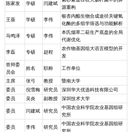
陈家发
学硕
闫建斌
源重构
银杏内酯生物合成途径关键氧
王葵
学硕
李伟
化酶的多组学筛选与功能解析
本氏烟草二萜生产底盘的全局
马鸣泽
专硕
李伟
代谢优化
农作物基因组大语言模型的开
李磊
专硕
赵程
发
答辩委
姓名
职称
工作单位
员会
主席
张弓
教授
暨南大学
委员
倪雪梅
研究员
深圳华大优选科技有限公司
委员
吴炎
副教授
深圳技术大学
中国农业科学院农业基因组研
委员
闫建斌
研究员
究所
中国农业科学院农业基因组研
委员
李伟
研究员
究所