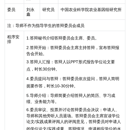
委员
刘永
研究员
中国农业科学院农业基因组研究所
鑫
注：导师不作为指导学生的答辩委员会成员
程序安
1.
答辩秘书介绍答辩委员会主席、委员。
排
2.
答辩开始：答辩委员会主席主持答辩，宣布答辩报
告会开始。
3.
答辩人汇报：答辩人以
PPT
形式报告学位论文要
点，时长
30
分钟。
4.
委员提问与答辩：答辩委员依次提问，答辩人简明
扼要作答，时长
10-30
分钟。
5.
导师介绍：导师简要介绍答辩人的简历、学习成
绩、业务能力等。
6.
委员审议、投票并讨论答辩委员会决议：申请人、
导师和其他旁听人员退场。答辩委员会主席宣读学位
论文
/
实践成果评阅人的评阅意见，答辩委员对申请人
的学位论文
/
实践成果、答辩情况、申请相应学位的水