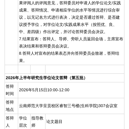
果评阅人的评阅意见，答辩委员对申请人的学位论文/实践
成果、答辩情况、申请相应学位的水平等情况进行综合审
议，以无记名方式进行表决，决定是否通过答辩、是否建
议授予学位，对学位论文/实践成果水平（按照优、良、
中、差四级）作出评定，并讨论答辩委员会决议。
7.结果宣布：答辩人、导师、旁听人员返回会场，主席宣布
表决结果和答辩委员会决议。
8.答辩人对宣布的结果表态并向答辩委员会致谢，答辩结
束。
2026年上半年研究生学位论文答辩（第五批）
答辩
2026年5月15日10:00-12:00
时间
答辩
云南师范大学呈贡校区睿智三号楼(生科学院)307会议室
地点
答辩
学位
指导教
论文题目
人
层次
师