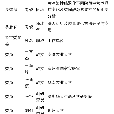
黄油蟹性腺退化不同阶段中营养品
吴碧薇
专硕
阮珏
质变化及类固醇激素调控的多组学
分析
潘玮
基因组组装质量评估方法开发与应
李雁春
专硕
华
用
答辩委员
姓名
职称
工作单位
会
王文
委员
教授
安徽农业大学
杰
王海
委员
教授
崖州湾国家实验室
峰
张斯
委员
教授
华南农业大学
淇
副研
委员
张艳
深圳华大生命科学研究院
究员
副研
委员
刘钊
郑州大学
究员