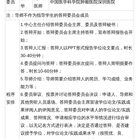
委员
中国医学科学院肿瘤医院深圳医院
华
医师
注：导师不作为指导学生的答辩委员会成员
1.中心主任介绍答辩委员会主席、委员及答辩秘书；
2.答辩开始：答辩委员会主席主持答辩，宣布答辩报告会开
始；
3.答辩人汇报：答辩人以PPT形式报告学位论文要点，时长
30-40分钟；
4.委员提问与答辩：答辩委员依次提问，答辩人简明扼要作
答，时长10-60分钟；
5.导师介绍：导师简要介绍答辩人的简历、学习成绩、业务
能力等；
程序
6.委员审议、投票并讨论答辩委员会决议：申请人、导师和
安排
其他旁听人员退场。答辩委员会主席宣读学位论文/实践成
果评阅人的评阅意见，答辩委员对申请人的学位论文/实践
成果、答辩情况、申请相应学位的水平等情况进行综合审
议，以无记名方式进行表决，决定是否通过答辩、是否建
议授予学位，对学位论文/实践成果水平（按照优、良、