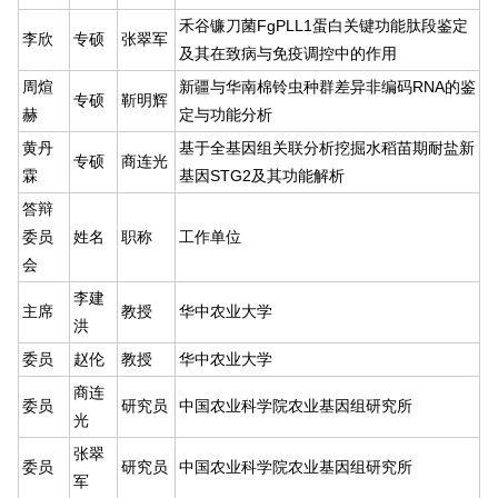
禾谷镰刀菌FgPLL1蛋白关键功能肽段鉴定
李欣
专硕
张翠军
及其在致病与免疫调控中的作用
周煊
新疆与华南棉铃虫种群差异非编码RNA的鉴
专硕
靳明辉
赫
定与功能分析
黄丹
基于全基因组关联分析挖掘水稻苗期耐盐新
专硕
商连光
霖
基因STG2及其功能解析
答辩
委员
姓名
职称
工作单位
会
李建
主席
教授
华中农业大学
洪
委员
赵伦
教授
华中农业大学
商连
委员
研究员
中国农业科学院农业基因组研究所
光
张翠
委员
研究员
中国农业科学院农业基因组研究所
军