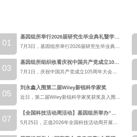
基因组所举行2026届研究生毕业典礼暨学位授予仪式
01
7月3日，基因组所举行2026届研究生毕业典礼暨学位授予仪式。在家所领导、深圳研究生院领导、部门负责人、导师代表、毕业生代表、毕业生亲属和在校生代表参加活动。研究生管理办公室主任、深圳研究生院副...
基因组所组织收看庆祝中国共产党成立105周年大会直播
03
7月1日，庆祝中国共产党成立105周年大会在人民大会堂隆重举行。基因组所各党支部组织党员通过集中、自行等多种方式收看大会直播。 上午10时，大会在雄壮的国歌声中拉开序幕。中共中央总书记...
刘永鑫入围第二届Wiley新锐科学家奖
05
近日，第二届Wiley新锐科学家奖获奖及入围名单正式公布，奖项共遴选出6位获奖者和31位入围奖获得者。中国农业科学院农业基因组研究所刘永鑫研究员凭借在微生物组学领域的突出工作成功入围。 ...
【全国科技活动周活动】基因组所举办“探秘智慧农业，弘扬科学家精神”主题科普活动
07
5月25日，正值2026年全国科技活动周开展期间，中国农业科学院农业基因组研究所举办以 “奋进‘十五五’科技谱新篇——探秘智慧农业 弘扬科学家精神”为主题的科普活动，大鹏二小师生参加活动。 ...