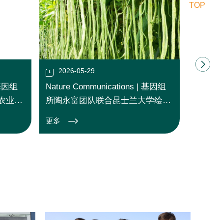
TOP
2026-05-29
202
| 基因组
Nature Communications | 基因组
油茶籽
农业科
所陶永富团队联合昆士兰大学绘制
香蕉对
豇豆泛基因组图谱，揭示豆荚长度
更多
更多
制
调控遗传机制