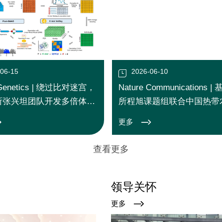
-06-15
2026-06-10
 Genetics | 绕过比对迷宫，
Nature Communications 
所张兴坦团队开发多倍体全
所程旭课题组联合中国热带
关联分析新方法
学院揭示链霉菌挥发物调控
更多
枯萎病抗性的微生物互作机
查看更多
领导关怀
更多