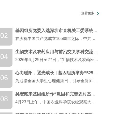
查看更多
基因组所党委入选深圳市直机关工委系统先进基层党组织
02
在庆祝中国共产党成立105周年之际，中共深圳市直属机关工作委员会发布《关于表彰优秀共产党员、优秀党务工作者和先进基层党组织的决定》，授予100名同志“市直机关工委系统优秀共产党员”称号，授予10...
生物技术及农药应用与前沿交叉学科交流会在深召开
04
2026年6月25日至27日，“生物技术及农药应用与前沿交叉学科交流会”在深召开。会议由中国农业科学院深圳农业基因组研究所（岭南现代农业科学与技术广东省实验室深圳分中心）、植物病虫害综合治理全国...
心向暖阳，逐光成长 | 基因组所举办“525”心理健康节系列活动
06
为迎接全国大学生心理健康日，引导全所师生关注自我心灵、学会情绪调适、释放科研与生活压力，5月21日至25日，基因组所（大鹏湾实验室）举办了“5・25”心理健康节系列活动。本次活动以“心向暖阳，逐...
吴宏耀来基因组所作“巩固和完善农村基本经营制度”专题报告
08
4月23日上午，中国农业科学院农经观察大讲堂、树人讲堂第十四讲在基因组所举办，农业农村部原副部长吴宏耀应邀担任主讲嘉宾，作题为“巩固和完善农村基本经营制度”专题报告。基因组所副所长、深圳研究生院...